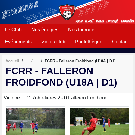
Panneau de gestion des cookies
Le Club
Nos équipes
Nos tournois
Événements
Vie du club
Photothèque
Contact
Accueil
FCRR - Falleron Froidfond (U18A | D1)
FCRR - FALLERON
FROIDFOND (U18A | D1)
Victoire : FC Robretières 2 - 0 Falleron Froidfond