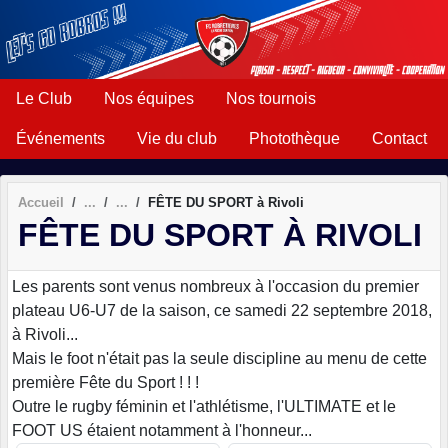
Panneau de gestion des cookies
Le Club
Nos équipes
Nos tournois
Événements
Vie du club
Photothèque
Contact
Accueil
FÊTE DU SPORT à Rivoli
FÊTE DU SPORT À RIVOLI
Les parents sont venus nombreux à l'occasion du premier
plateau U6-U7 de la saison, ce samedi 22 septembre 2018,
à Rivoli...
Mais le foot n'était pas la seule discipline au menu de cette
première Fête du Sport ! ! !
Outre le rugby féminin et l'athlétisme, l'ULTIMATE et le
FOOT US étaient notamment à l'honneur...