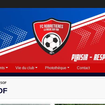
nts
Vie du club
Photothèque
Contact
'ESOF
OF