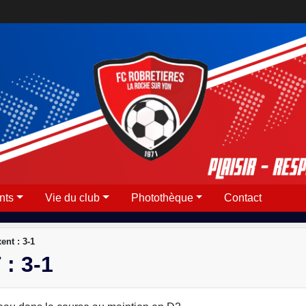
nts
Vie du club
Photothèque
Contact
ent : 3-1
: 3-1