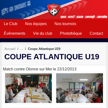
Panneau de gestion des cookies
Le Club
Nos équipes
Nos tournois
Événements
Vie du club
Photothèque
Contact
Accueil
Coupe Atlantique U19
COUPE ATLANTIQUE U19
Match contre Olonne sur Mer le 22/12/2013