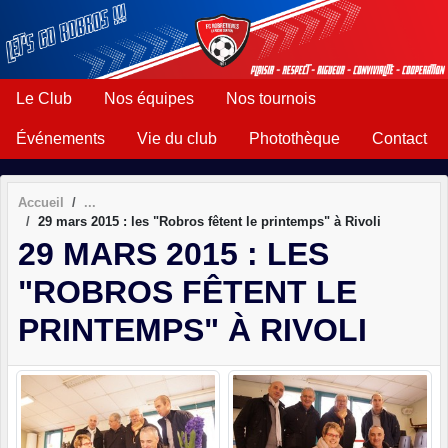
Panneau de gestion des cookies
Le Club
Nos équipes
Nos tournois
Événements
Vie du club
Photothèque
Contact
Accueil
29 mars 2015 : les "Robros fêtent le printemps" à Rivoli
29 MARS 2015 : LES
"ROBROS FÊTENT LE
PRINTEMPS" À RIVOLI